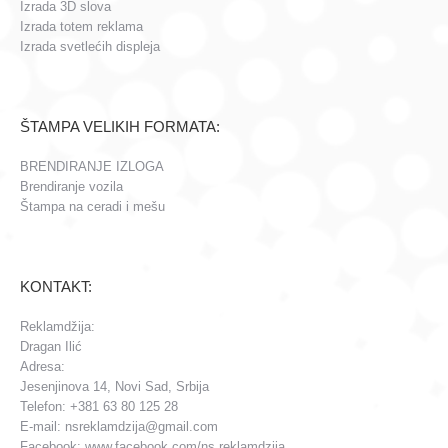
Izrada 3D slova
Izrada totem reklama
Izrada svetlećih displeja
ŠTAMPA VELIKIH FORMATA:
BRENDIRANJE IZLOGA
Brendiranje vozila
Štampa na ceradi i mešu
KONTAKT:
Reklamdžija:
Dragan Ilić
Adresa:
Jesenjinova 14, Novi Sad, Srbija
Telefon: +381 63 80 125 28
E-mail: nsreklamdzija@gmail.com
Facebook: www.facebook.com/ns.reklamdzija