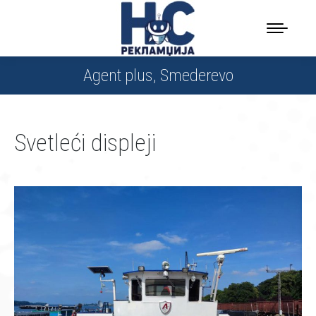
Agent plus, Smederevo
Svetleći displeji