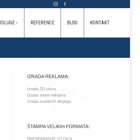
Instagram
Facebook
E
REFERENCE
BLOG
KONTAKT
page
page
USLUGE
REFERENCE
BLOG
KONTAKT
opens
opens
in
in
new
new
window
window
IZRADA REKLAMA:
Izrada 3D slova
Izrada totem reklama
Izrada svetlećih displeja
ŠTAMPA VELIKIH FORMATA:
BRENDIRANJE IZLOGA