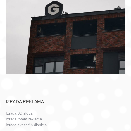
IZRADA REKLAMA:
Izrada 3D slova
Izrada totem reklama
Izrada svetlećih displeja