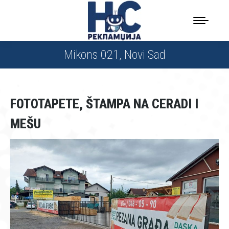
Mikons 021, Novi Sad
FOTOTAPETE, ŠTAMPA NA CERADI I
MEŠU