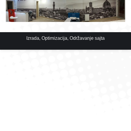
Izrada
,
Optimizacija
,
Održavanje
sajta