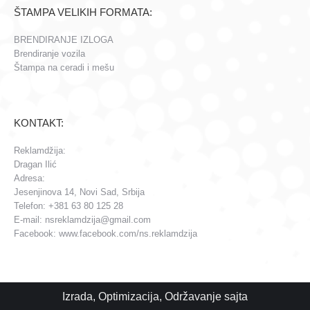
ŠTAMPA VELIKIH FORMATA:
BRENDIRANJE IZLOGA
Brendiranje vozila
Štampa na ceradi i mešu
KONTAKT:
Reklamdžija:
Dragan Ilić
Adresa:
Jesenjinova 14, Novi Sad, Srbija
Telefon: +381 63 80 125 28
E-mail: nsreklamdzija@gmail.com
Facebook: www.facebook.com/ns.reklamdzija
Izrada
,
Optimizacija
,
Održavanje
sajta