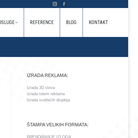
Instagram
Facebook
E
REFERENCE
BLOG
KONTAKT
page
page
USLUGE
REFERENCE
BLOG
KONTAKT
opens
opens
in
in
new
new
window
window
IZRADA REKLAMA:
Izrada 3D slova
Izrada totem reklama
Izrada svetlećih displeja
ŠTAMPA VELIKIH FORMATA:
BRENDIRANJE IZLOGA